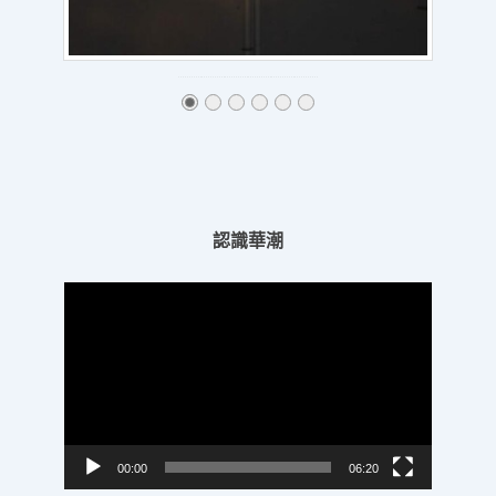
認識華潮
視
訊
播
放
器
00:00
06:20